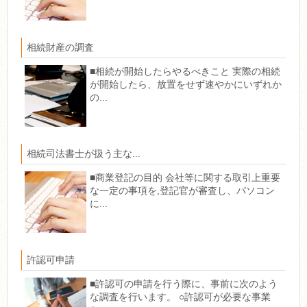
相続財産の調査
■相続が開始したらやるべきこと 実際の相続
が開始したら、放置をせず速やかにいずれか
の...
相続司法書士が扱う主な...
■商業登記の目的 会社等に関する取引上重要
な一定の事項を,登記官が審査し、パソコン
に...
許認可申請
■許認可の申請を行う際に、事前に次のよう
な調査を行います。 ○許認可が必要な事業