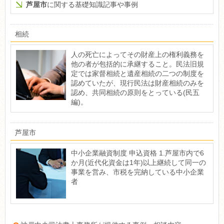
芦屋市
に関する基礎知識記事や事例
相続
人の死亡によってその財産上の権利義務を
他の者が包括的に承継すること。民法旧規
定では家督相続と遺産相続の二つの制度を
認めていたが、現行民法は財産相続のみを
認め、共同相続の原則をとっている(民五
編)。
芦屋市
中小企業融資制度 申込資格 1.芦屋市内で6
か月(近代化資金は1年)以上継続して同一の
事業を営み、市税を完納している中小企業
者